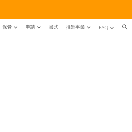
ion
保管
申請
書式
推進事業
FAQ