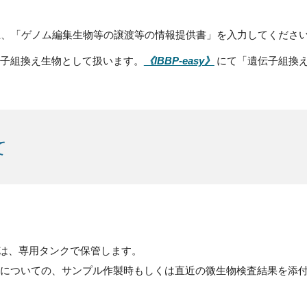
上、「ゲノム編集生物等の譲渡等の情報提供書」を入力してくださ
伝子組換え生物として扱います。
にて「遺伝子組換
《IBBP-easy》
て
子は、専用タンクで保管します。
についての、サンプル作製時もしくは直近の微生物検査結果を添