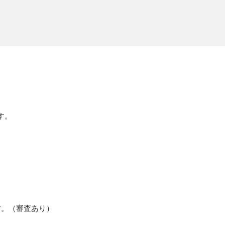
。
す。
す。（審査あり）