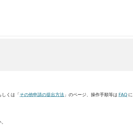
もしくは
「
その他申請の提出方法
」のページ、操作手順等は
FAQ
に
い。