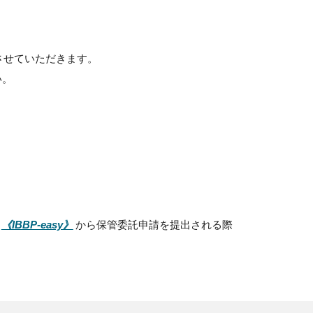
させていただきます。
い。
、
から保管委託申請を提出される際
《IBBP-easy》