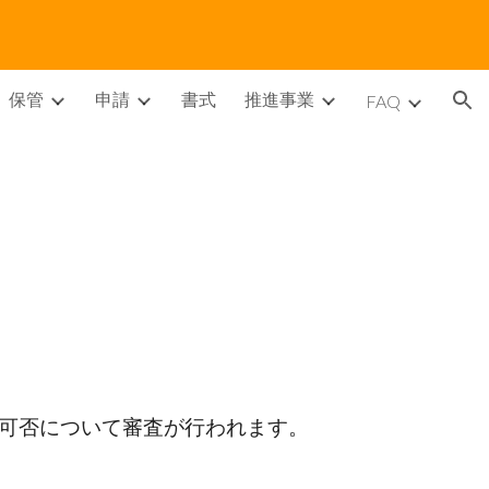
ion
保管
申請
書式
推進事業
FAQ
の可否について審査が行われます。