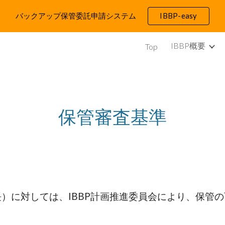
バックアップ保管委託申請システム
IBBP-easy
ip to main content
Skip to navigat
IBBP概要
Top
保管
審査基準
長）に対し
ては、
IBBP計画推進委員会により、保管