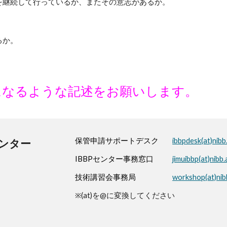
を継続して行っているか、またその意志があるか。
るか。
になるような記述をお願いします。
保管申請サポートデスク
ibbpdesk(at)nibb.
センター
IBBPセンター事務窓口
jimuibbp(at)nibb.
技術講習会事務局
workshop(at)nibb
※(at)を@に変換してください